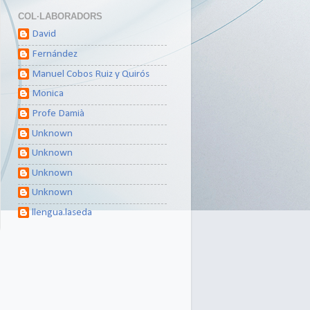
COL·LABORADORS
David
Fernández
Manuel Cobos Ruiz y Quirós
Monica
Profe Damià
Unknown
Unknown
Unknown
Unknown
llengua.laseda