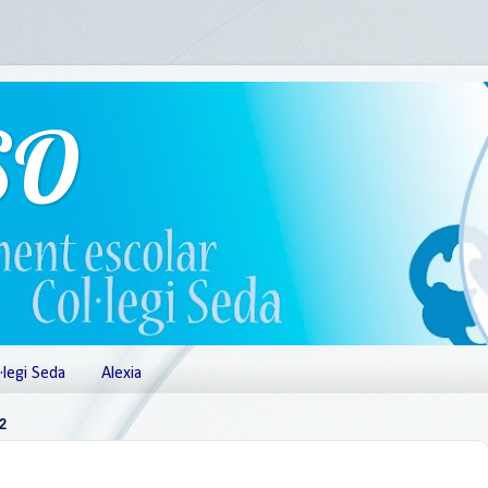
SO
·legi Seda
Alexia
2