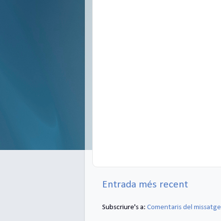
Entrada més recent
Subscriure's a:
Comentaris del missatg